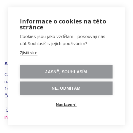
Informace o cookies na této
stránce
Cookies jsou jako vzdělání – posouvají nás
dál. Souhlasíš s jejich používáním?
Zjistit více
ADRESA
JASNĚ, SOUHLASÍM
Czechitas, z.ú.
náměstí
Bratří
Synků 1748/17
140 00 Praha 4 - Nusle
NE, ODMÍTÁM
Česká republika
Nastavení
IČO 22834958 | DIČ CZ22834958
info@czechitas.cz