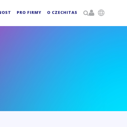

NOST
PRO FIRMY
O CZECHITAS
