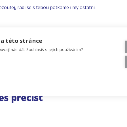
ezoufej, rádi se s tebou potkáme i my ostatní.
a této stránce
uvají nás dál. Souhlasíš s jejich používáním?
eš přečíst