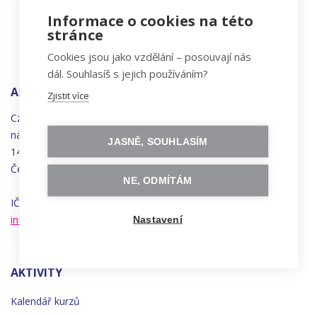
Informace o cookies na této
stránce
Cookies jsou jako vzdělání – posouvají nás
dál. Souhlasíš s jejich používáním?
ADRESA
Zjistit více
Czechitas, z.ú.
náměstí
Bratří
Synků 1748/17
JASNĚ, SOUHLASÍM
140 00 Praha 4 - Nusle
Česká republika
NE, ODMÍTÁM
IČO 22834958 | DIČ CZ22834958
info@czechitas.cz
Nastavení
AKTIVITY
Kalendář kurzů