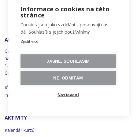
Informace o cookies na této
stránce
Cookies jsou jako vzdělání – posouvají nás
dál. Souhlasíš s jejich používáním?
ADRESA
Zjistit více
Czechitas, z.ú.
náměstí
Bratří
Synků 1748/17
JASNĚ, SOUHLASÍM
140 00 Praha 4 - Nusle
Česká republika
NE, ODMÍTÁM
IČO 22834958 | DIČ CZ22834958
info@czechitas.cz
Nastavení
AKTIVITY
Kalendář kurzů