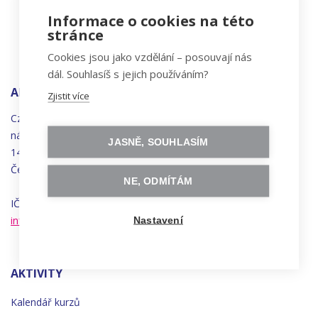
Informace o cookies na této
stránce
Cookies jsou jako vzdělání – posouvají nás
dál. Souhlasíš s jejich používáním?
ADRESA
Zjistit více
Czechitas, z.ú.
náměstí
Bratří
Synků 1748/17
JASNĚ, SOUHLASÍM
140 00 Praha 4 - Nusle
Česká republika
NE, ODMÍTÁM
IČO 22834958 | DIČ CZ22834958
info@czechitas.cz
Nastavení
AKTIVITY
Kalendář kurzů