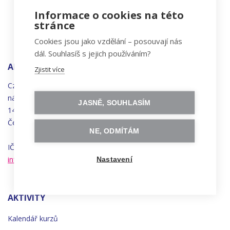
Informace o cookies na této
stránce
Cookies jsou jako vzdělání – posouvají nás
dál. Souhlasíš s jejich používáním?
ADRESA
Zjistit více
Czechitas, z.ú.
náměstí
Bratří
Synků 1748/17
JASNĚ, SOUHLASÍM
140 00 Praha 4 - Nusle
Česká republika
NE, ODMÍTÁM
IČO 22834958 | DIČ CZ22834958
info@czechitas.cz
Nastavení
AKTIVITY
Kalendář kurzů