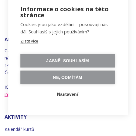
Informace o cookies na této
stránce
Cookies jsou jako vzdělání – posouvají nás
dál. Souhlasíš s jejich používáním?
ADRESA
Zjistit více
Czechitas, z.ú.
náměstí
Bratří
Synků 1748/17
JASNĚ, SOUHLASÍM
140 00 Praha 4 - Nusle
Česká republika
NE, ODMÍTÁM
IČO 22834958 | DIČ CZ22834958
info@czechitas.cz
Nastavení
AKTIVITY
Kalendář kurzů