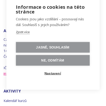
Informace o cookies na této
stránce
Cookies jsou jako vzdělání – posouvají nás
dál. Souhlasíš s jejich používáním?
ADRESA
Zjistit více
Czechitas, z.ú.
náměstí
Bratří
Synků 1748/17
JASNĚ, SOUHLASÍM
140 00 Praha 4 - Nusle
Česká republika
NE, ODMÍTÁM
IČO 22834958 | DIČ CZ22834958
info@czechitas.cz
Nastavení
AKTIVITY
Kalendář kurzů