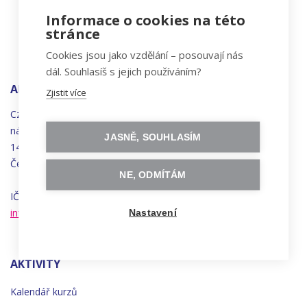
Informace o cookies na této
stránce
Cookies jsou jako vzdělání – posouvají nás
dál. Souhlasíš s jejich používáním?
ADRESA
Zjistit více
Czechitas, z.ú.
náměstí
Bratří
Synků 1748/17
JASNĚ, SOUHLASÍM
140 00 Praha 4 - Nusle
Česká republika
NE, ODMÍTÁM
IČO 22834958 | DIČ CZ22834958
info@czechitas.cz
Nastavení
AKTIVITY
Kalendář kurzů