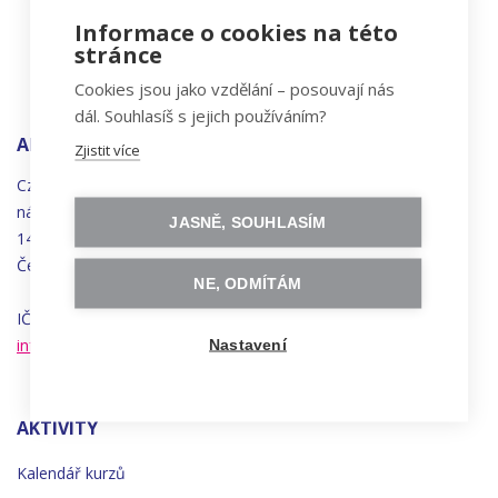
Informace o cookies na této
stránce
Cookies jsou jako vzdělání – posouvají nás
dál. Souhlasíš s jejich používáním?
ADRESA
Zjistit více
Czechitas, z.ú.
náměstí
Bratří
Synků 1748/17
JASNĚ, SOUHLASÍM
140 00 Praha 4 - Nusle
Česká republika
NE, ODMÍTÁM
IČO 22834958 | DIČ CZ22834958
info@czechitas.cz
Nastavení
AKTIVITY
Kalendář kurzů