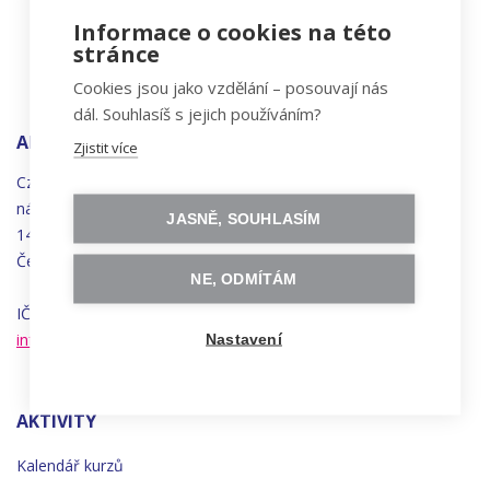
Informace o cookies na této
stránce
Cookies jsou jako vzdělání – posouvají nás
dál. Souhlasíš s jejich používáním?
ADRESA
Zjistit více
Czechitas, z.ú.
náměstí
Bratří
Synků 1748/17
JASNĚ, SOUHLASÍM
140 00 Praha 4 - Nusle
Česká republika
NE, ODMÍTÁM
IČO 22834958 | DIČ CZ22834958
info@czechitas.cz
Nastavení
AKTIVITY
Kalendář kurzů