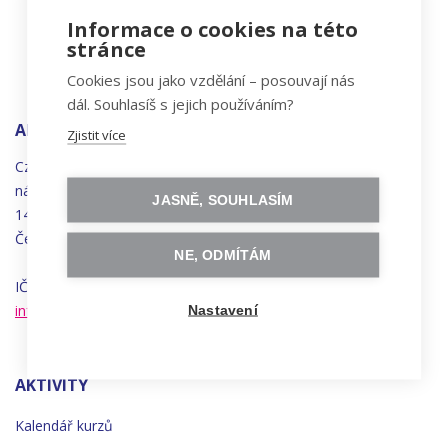
Informace o cookies na této
stránce
Cookies jsou jako vzdělání – posouvají nás
dál. Souhlasíš s jejich používáním?
ADRESA
Zjistit více
Czechitas, z.ú.
náměstí
Bratří
Synků 1748/17
JASNĚ, SOUHLASÍM
140 00 Praha 4 - Nusle
Česká republika
NE, ODMÍTÁM
IČO 22834958 | DIČ CZ22834958
info@czechitas.cz
Nastavení
AKTIVITY
Kalendář kurzů