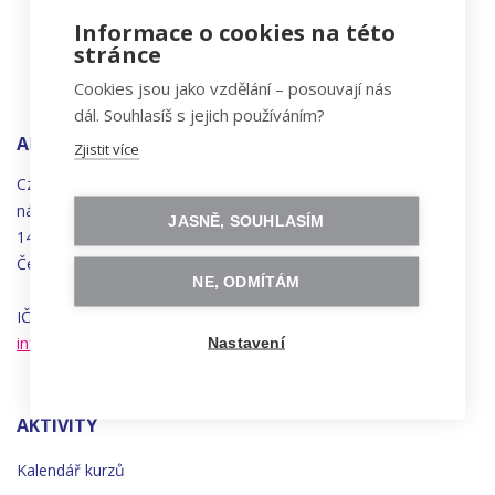
Informace o cookies na této
stránce
Cookies jsou jako vzdělání – posouvají nás
dál. Souhlasíš s jejich používáním?
ADRESA
Zjistit více
Czechitas, z.ú.
náměstí
Bratří
Synků 1748/17
JASNĚ, SOUHLASÍM
140 00 Praha 4 - Nusle
Česká republika
NE, ODMÍTÁM
IČO 22834958 | DIČ CZ22834958
info@czechitas.cz
Nastavení
AKTIVITY
Kalendář kurzů