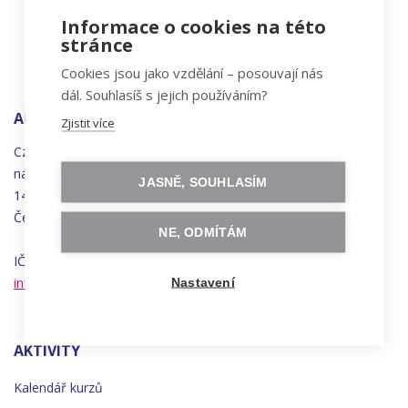
Informace o cookies na této
stránce
Cookies jsou jako vzdělání – posouvají nás
dál. Souhlasíš s jejich používáním?
ADRESA
Zjistit více
Czechitas, z.ú.
náměstí
Bratří
Synků 1748/17
JASNĚ, SOUHLASÍM
140 00 Praha 4 - Nusle
Česká republika
NE, ODMÍTÁM
IČO 22834958 | DIČ CZ22834958
info@czechitas.cz
Nastavení
AKTIVITY
Kalendář kurzů