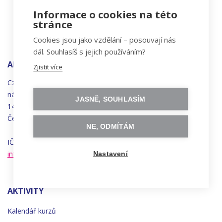
Informace o cookies na této
stránce
Cookies jsou jako vzdělání – posouvají nás
dál. Souhlasíš s jejich používáním?
ADRESA
Zjistit více
Czechitas, z.ú.
náměstí
Bratří
Synků 1748/17
JASNĚ, SOUHLASÍM
140 00 Praha 4 - Nusle
Česká republika
NE, ODMÍTÁM
IČO 22834958 | DIČ CZ22834958
info@czechitas.cz
Nastavení
AKTIVITY
Kalendář kurzů