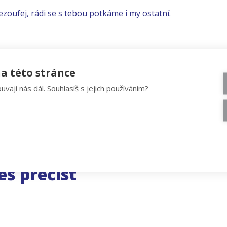
ezoufej, rádi se s tebou potkáme i my ostatní.
a této stránce
uvají nás dál. Souhlasíš s jejich používáním?
eš přečíst