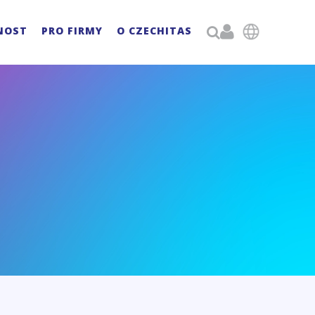

NOST
PRO FIRMY
O CZECHITAS
