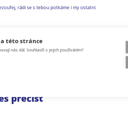
ezoufej, rádi se s tebou potkáme i my ostatní.
a této stránce
uvají nás dál. Souhlasíš s jejich používáním?
eš přečíst