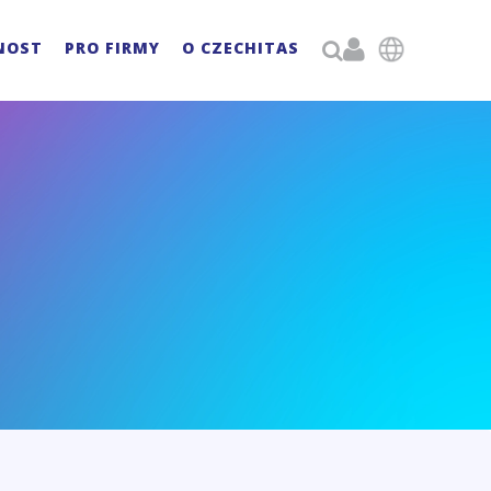

NOST
PRO FIRMY
O CZECHITAS
