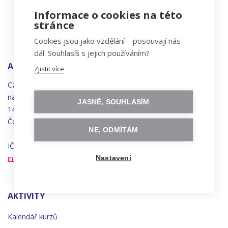
Informace o cookies na této
stránce
Cookies jsou jako vzdělání – posouvají nás
dál. Souhlasíš s jejich používáním?
ADRESA
Zjistit více
Czechitas, z.ú.
náměstí
Bratří
Synků 1748/17
JASNĚ, SOUHLASÍM
140 00 Praha 4 - Nusle
Česká republika
NE, ODMÍTÁM
IČO 22834958 | DIČ CZ22834958
info@czechitas.cz
Nastavení
AKTIVITY
Kalendář kurzů