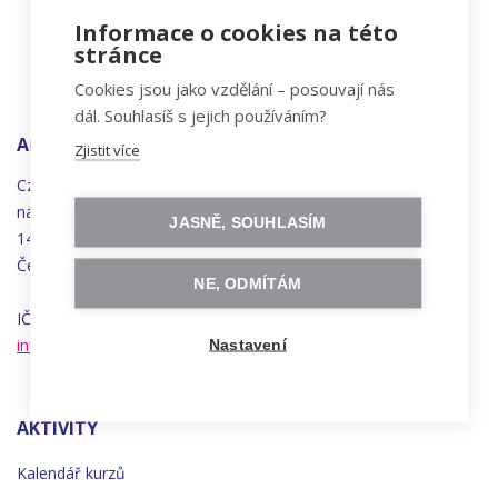
Informace o cookies na této
stránce
Cookies jsou jako vzdělání – posouvají nás
dál. Souhlasíš s jejich používáním?
ADRESA
Zjistit více
Czechitas, z.ú.
náměstí
Bratří
Synků 1748/17
JASNĚ, SOUHLASÍM
140 00 Praha 4 - Nusle
Česká republika
NE, ODMÍTÁM
IČO 22834958 | DIČ CZ22834958
info@czechitas.cz
Nastavení
AKTIVITY
Kalendář kurzů