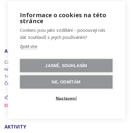
Informace o cookies na této
stránce
Cookies jsou jako vzdělání – posouvají nás
dál. Souhlasíš s jejich používáním?
Zjistit více
ADRESA
Czechitas, z.ú.
JASNĚ, SOUHLASÍM
náměstí
Bratří
Synků 1748/17
140 00 Praha 4 - Nusle
NE, ODMÍTÁM
Česká republika
IČO 22834958 | DIČ CZ22834958
Nastavení
info@czechitas.cz
AKTIVITY