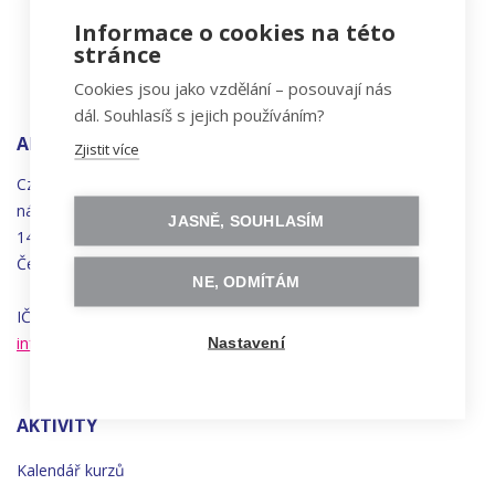
Informace o cookies na této
stránce
Cookies jsou jako vzdělání – posouvají nás
dál. Souhlasíš s jejich používáním?
ADRESA
Zjistit více
Czechitas, z.ú.
náměstí
Bratří
Synků 1748/17
JASNĚ, SOUHLASÍM
140 00 Praha 4 - Nusle
Česká republika
NE, ODMÍTÁM
IČO 22834958 | DIČ CZ22834958
info@czechitas.cz
Nastavení
AKTIVITY
Kalendář kurzů