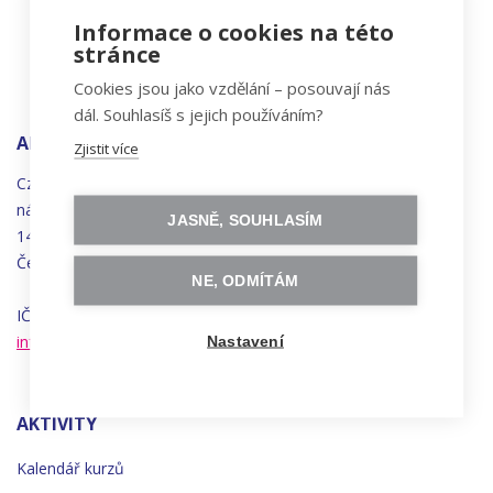
Informace o cookies na této
stránce
Cookies jsou jako vzdělání – posouvají nás
dál. Souhlasíš s jejich používáním?
ADRESA
Zjistit více
Czechitas, z.ú.
náměstí
Bratří
Synků 1748/17
JASNĚ, SOUHLASÍM
140 00 Praha 4 - Nusle
Česká republika
NE, ODMÍTÁM
IČO 22834958 | DIČ CZ22834958
info@czechitas.cz
Nastavení
AKTIVITY
Kalendář kurzů