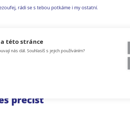
ezoufej, rádi se s tebou potkáme i my ostatní.
a této stránce
uvají nás dál. Souhlasíš s jejich používáním?
eš přečíst