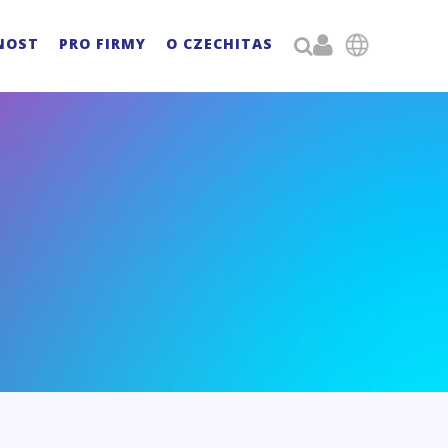

NOST
PRO FIRMY
O CZECHITAS
