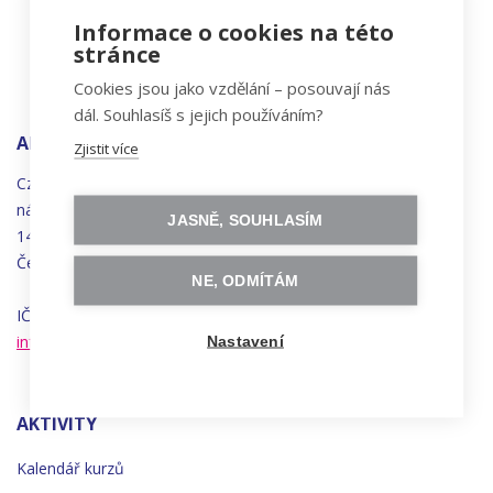
Informace o cookies na této
stránce
Cookies jsou jako vzdělání – posouvají nás
dál. Souhlasíš s jejich používáním?
ADRESA
Zjistit více
Czechitas, z.ú.
náměstí
Bratří
Synků 1748/17
JASNĚ, SOUHLASÍM
140 00 Praha 4 - Nusle
Česká republika
NE, ODMÍTÁM
IČO 22834958 | DIČ CZ22834958
info@czechitas.cz
Nastavení
AKTIVITY
Kalendář kurzů