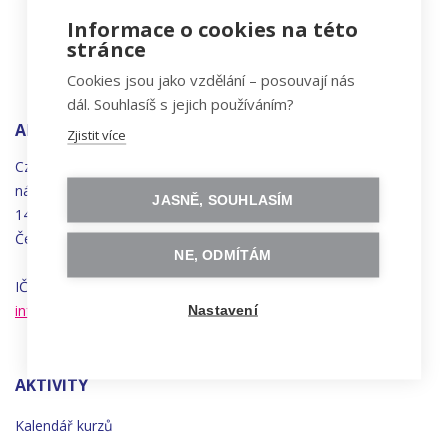
Informace o cookies na této
stránce
Cookies jsou jako vzdělání – posouvají nás
dál. Souhlasíš s jejich používáním?
ADRESA
Zjistit více
Czechitas, z.ú.
náměstí
Bratří
Synků 1748/17
JASNĚ, SOUHLASÍM
140 00 Praha 4 - Nusle
Česká republika
NE, ODMÍTÁM
IČO 22834958 | DIČ CZ22834958
info@czechitas.cz
Nastavení
AKTIVITY
Kalendář kurzů