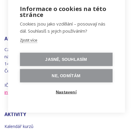
Informace o cookies na této
stránce
Cookies jsou jako vzdělání – posouvají nás
dál. Souhlasíš s jejich používáním?
ADRESA
Zjistit více
Czechitas, z.ú.
náměstí
Bratří
Synků 1748/17
JASNĚ, SOUHLASÍM
140 00 Praha 4 - Nusle
Česká republika
NE, ODMÍTÁM
IČO 22834958 | DIČ CZ22834958
info@czechitas.cz
Nastavení
AKTIVITY
Kalendář kurzů