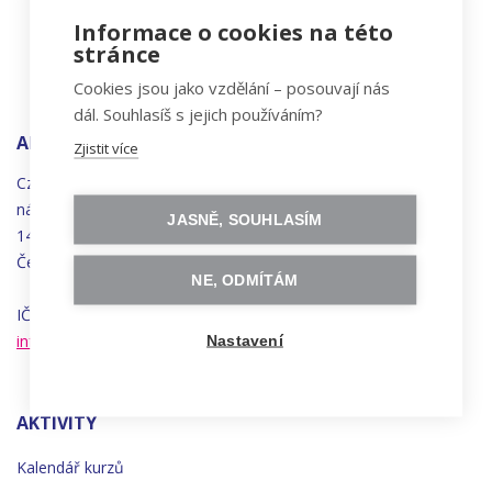
Informace o cookies na této
stránce
Cookies jsou jako vzdělání – posouvají nás
dál. Souhlasíš s jejich používáním?
ADRESA
Zjistit více
Czechitas, z.ú.
náměstí
Bratří
Synků 1748/17
JASNĚ, SOUHLASÍM
140 00 Praha 4 - Nusle
Česká republika
NE, ODMÍTÁM
IČO 22834958 | DIČ CZ22834958
info@czechitas.cz
Nastavení
AKTIVITY
Kalendář kurzů