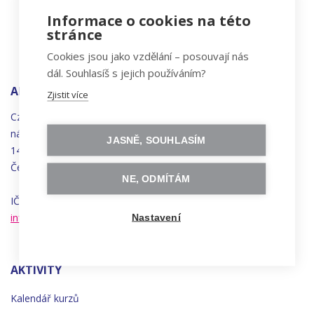
Informace o cookies na této
stránce
Cookies jsou jako vzdělání – posouvají nás
dál. Souhlasíš s jejich používáním?
ADRESA
Zjistit více
Czechitas, z.ú.
náměstí
Bratří
Synků 1748/17
JASNĚ, SOUHLASÍM
140 00 Praha 4 - Nusle
Česká republika
NE, ODMÍTÁM
IČO 22834958 | DIČ CZ22834958
info@czechitas.cz
Nastavení
AKTIVITY
Kalendář kurzů