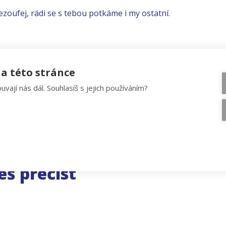
ezoufej, rádi se s tebou potkáme i my ostatní.
a této stránce
uvají nás dál. Souhlasíš s jejich používáním?
eš přečíst