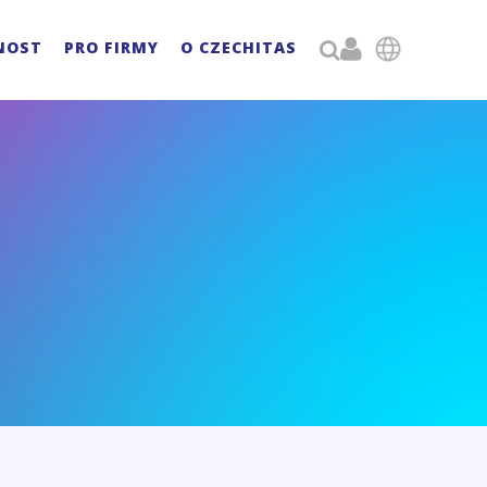

NOST
PRO FIRMY
O CZECHITAS
