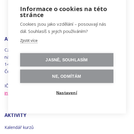
Informace o cookies na této
stránce
Cookies jsou jako vzdělání – posouvají nás
dál. Souhlasíš s jejich používáním?
ADRESA
Zjistit více
Czechitas, z.ú.
náměstí
Bratří
Synků 1748/17
JASNĚ, SOUHLASÍM
140 00 Praha 4 - Nusle
Česká republika
NE, ODMÍTÁM
IČO 22834958 | DIČ CZ22834958
info@czechitas.cz
Nastavení
AKTIVITY
Kalendář kurzů