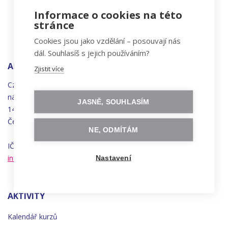
Informace o cookies na této
stránce
Cookies jsou jako vzdělání – posouvají nás
dál. Souhlasíš s jejich používáním?
ADRESA
Zjistit více
Czechitas, z.ú.
náměstí
Bratří
Synků 1748/17
JASNĚ, SOUHLASÍM
140 00 Praha 4 - Nusle
Česká republika
NE, ODMÍTÁM
IČO 22834958 | DIČ CZ22834958
info@czechitas.cz
Nastavení
AKTIVITY
Kalendář kurzů