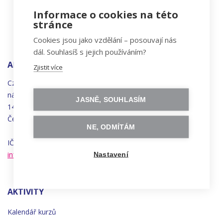
Informace o cookies na této
stránce
Cookies jsou jako vzdělání – posouvají nás
dál. Souhlasíš s jejich používáním?
ADRESA
Zjistit více
Czechitas, z.ú.
náměstí
Bratří
Synků 1748/17
JASNĚ, SOUHLASÍM
140 00 Praha 4 - Nusle
Česká republika
NE, ODMÍTÁM
IČO 22834958 | DIČ CZ22834958
info@czechitas.cz
Nastavení
AKTIVITY
Kalendář kurzů