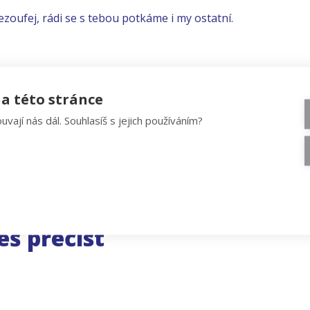
ezoufej, rádi se s tebou potkáme i my ostatní.
a této stránce
uvají nás dál. Souhlasíš s jejich používáním?
eš přečíst