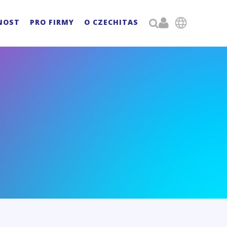

NOST
PRO FIRMY
O CZECHITAS
