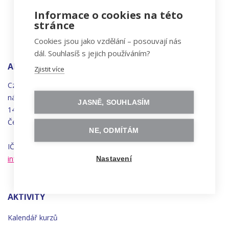
Informace o cookies na této
stránce
Cookies jsou jako vzdělání – posouvají nás
dál. Souhlasíš s jejich používáním?
ADRESA
Zjistit více
Czechitas, z.ú.
náměstí
Bratří
Synků 1748/17
JASNĚ, SOUHLASÍM
140 00 Praha 4 - Nusle
Česká republika
NE, ODMÍTÁM
IČO 22834958 | DIČ CZ22834958
info@czechitas.cz
Nastavení
AKTIVITY
Kalendář kurzů