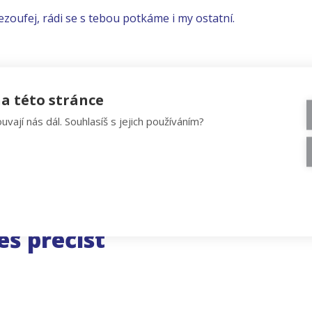
ezoufej, rádi se s tebou potkáme i my ostatní.
a této stránce
uvají nás dál. Souhlasíš s jejich používáním?
eš přečíst