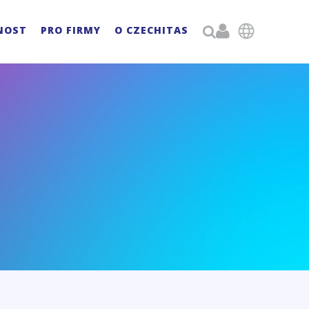

NOST
PRO FIRMY
O CZECHITAS
