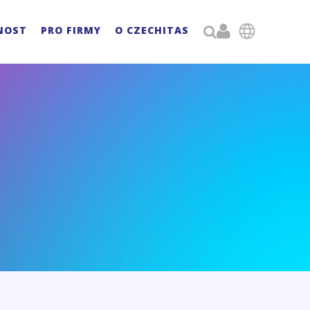

NOST
PRO FIRMY
O CZECHITAS
