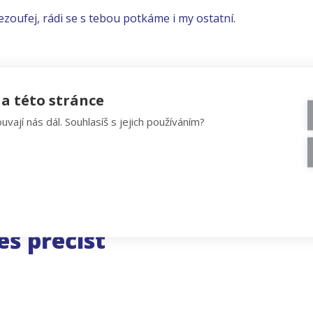
ezoufej, rádi se s tebou potkáme i my ostatní.
a této stránce
uvají nás dál. Souhlasíš s jejich používáním?
eš přečíst