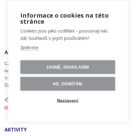
Informace o cookies na této
stránce
Cookies jsou jako vzdělání – posouvají nás
dál. Souhlasíš s jejich používáním?
Zjistit více
ADRESA
Czechitas, z.ú.
JASNĚ, SOUHLASÍM
náměstí
Bratří
Synků 1748/17
140 00 Praha 4 - Nusle
NE, ODMÍTÁM
Česká republika
IČO 22834958 | DIČ CZ22834958
Nastavení
info@czechitas.cz
AKTIVITY