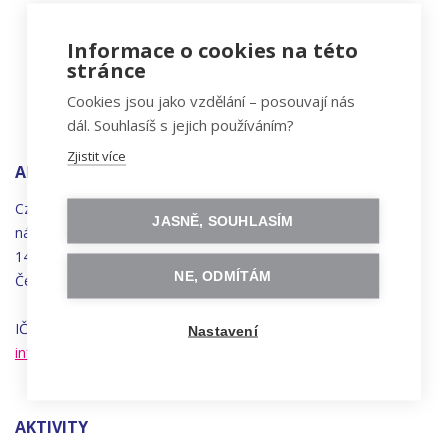
Informace o cookies na této
stránce
Cookies jsou jako vzdělání – posouvají nás
dál. Souhlasíš s jejich používáním?
Zjistit více
ADRESA
Czechitas, z.ú.
JASNĚ, SOUHLASÍM
náměstí
Bratří
Synků 1748/17
140 00 Praha 4 - Nusle
NE, ODMÍTÁM
Česká republika
IČO 22834958 | DIČ CZ22834958
Nastavení
info@czechitas.cz
AKTIVITY