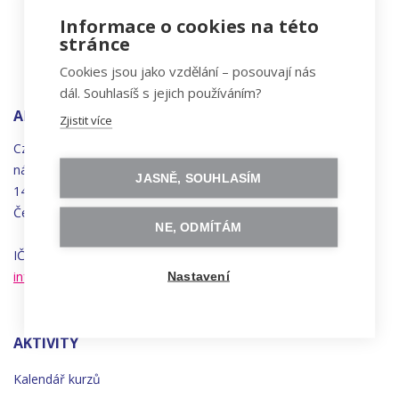
Informace o cookies na této
stránce
Cookies jsou jako vzdělání – posouvají nás
dál. Souhlasíš s jejich používáním?
ADRESA
Zjistit více
Czechitas, z.ú.
náměstí
Bratří
Synků 1748/17
JASNĚ, SOUHLASÍM
140 00 Praha 4 - Nusle
Česká republika
NE, ODMÍTÁM
IČO 22834958 | DIČ CZ22834958
info@czechitas.cz
Nastavení
AKTIVITY
Kalendář kurzů