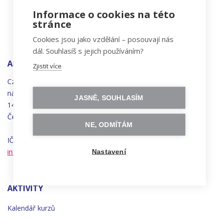
Informace o cookies na této
stránce
Cookies jsou jako vzdělání – posouvají nás
dál. Souhlasíš s jejich používáním?
ADRESA
Zjistit více
Czechitas, z.ú.
náměstí
Bratří
Synků 1748/17
JASNĚ, SOUHLASÍM
140 00 Praha 4 - Nusle
Česká republika
NE, ODMÍTÁM
IČO 22834958 | DIČ CZ22834958
info@czechitas.cz
Nastavení
AKTIVITY
Kalendář kurzů