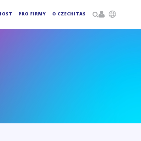

NOST
PRO FIRMY
O CZECHITAS
