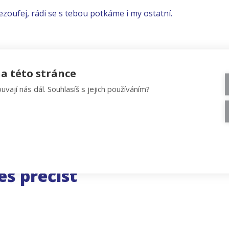
ezoufej, rádi se s tebou potkáme i my ostatní.
a této stránce
uvají nás dál. Souhlasíš s jejich používáním?
eš přečíst