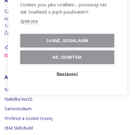
ADRESA
Cookies jsou jako vzdělání – posouvají nás
Czechitas, z.ú.
dál. Souhlasíš s jejich používáním?
náměstí
Bratří
Synků 1748/17
Zjistit více
140 00 Praha 4 - Nusle
Česká republika
JASNĚ, SOUHLASÍM
IČO 22834958 | DIČ CZ22834958
info@czechitas.cz
NE, ODMÍTÁM
Nastavení
AKTIVITY
Kalendář kurzů
Nabídka kurzů
Samostudium
Profesní a osobní rozvoj
IBM SkillsBuild