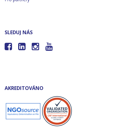
SLEDUJ NÁS




AKREDITOVÁNO