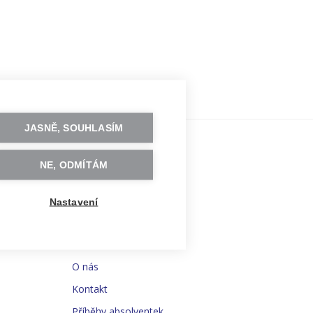
JASNĚ, SOUHLASÍM
NE, ODMÍTÁM
Nastavení
O CZECHITAS
O nás
Kontakt
Příběhy absolventek