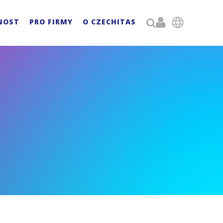

NOST
PRO FIRMY
O CZECHITAS
