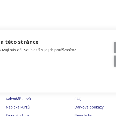
a této stránce
uvají nás dál. Souhlasíš s jejich používáním?
AKTIVITY
PRAKTICKÉ INFO
Kalendář kurzů
FAQ
Nabídka kurzů
Dárkové poukazy
Samostudium
Newsletter