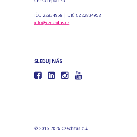
Česká republika
IČO 22834958 | DIČ CZ22834958
info@czechitas.cz
SLEDUJ NÁS




© 2016-2026 Czechitas z.ú.