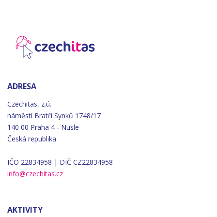
ADRESA
Czechitas, z.ú.
náměstí
Bratří
Synků 1748/17
140 00 Praha 4 - Nusle
Česká republika
IČO 22834958 | DIČ CZ22834958
info@czechitas.cz
AKTIVITY