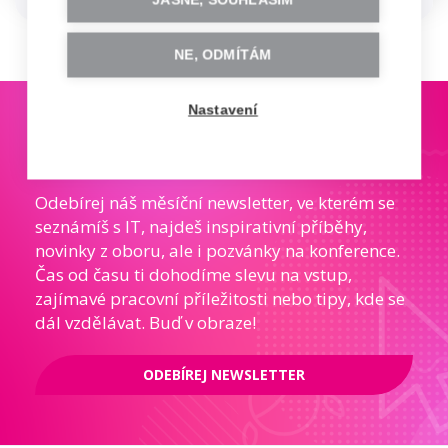
NE, ODMÍTÁM
Nastavení
ZŮSTAŇME V KONTAKTU
Odebírej náš měsíční newsletter, ve kterém se
seznámíš s IT, najdeš inspirativní příběhy,
novinky z oboru, ale i pozvánky na konference.
Čas od času ti dohodíme slevu na vstup,
zajímavé pracovní příležitosti nebo tipy, kde se
dál vzdělávat. Buď v obraze!
ODEBÍREJ NEWSLETTER