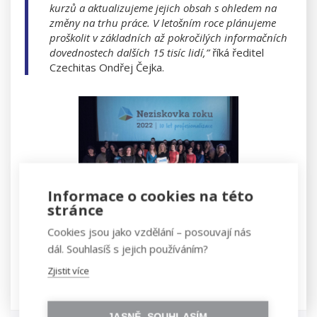
kurzů a aktualizujeme jejich obsah s ohledem na
změny na trhu práce. V letošním roce plánujeme
proškolit v základních až pokročilých informačních
dovednostech dalších 15 tisíc lidí,”
říká ředitel
Czechitas Ondřej Čejka.
Informace o cookies na této
stránce
photo credit: Neziskovka roku
Cookies jsou jako vzdělání – posouvají nás
Podpořte s námi vzdělávání žen a mládeže v
dál. Souhlasíš s jejich používáním?
oblasti IT.
Zjistit více
JASNĚ, SOUHLASÍM