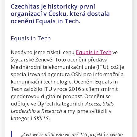
Czechitas je historicky první
organizací v Česku, která dostala
ocenění Equals in Tech.
Equals in Tech
Nedávno jsme získali cenu
Equals in Tech
ve
švýcarské Ženevě. Toto ocenění předává
Mezinárodní telekomunikační unie (ITU), což je
specializovaná agentura OSN pro informační a
komunikační technologie. Ocenění Equals in
Tech založilo ITU v roce 2016 s cílem zmírnit
genderovou digitální propast. Ocenění se
uděluje ve čtyřech kategoriích:
Access, Skills,
Leadership
a
Research
a my jsme zvítězili v
kategorii
SKILLS
.
„Celkově se přihlásilo víc než 155 projektů z celého