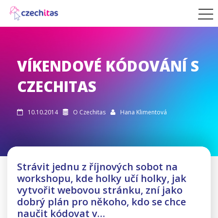
VÍKENDOVÉ KÓDOVÁNÍ S
CZECHITAS
10.10.2014
O Czechitas
Hana Klimentová



Strávit jednu z říjnových sobot na
workshopu, kde holky učí holky, jak
vytvořit webovou stránku, zní jako
dobrý plán pro někoho, kdo se chce
naučit kódovat v…