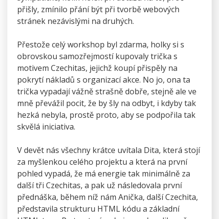
přišly, zmínilo přání být při tvorbě webových
stránek nezávislými na druhých.
Přestože celý workshop byl zdarma, holky si s
obrovskou samozřejmostí kupovaly trička s
motivem Czechitas, jejichž koupí přispěly na
pokrytí nákladů s organizací akce. No jo, ona ta
trička vypadají vážně strašně dobře, stejně ale ve
mně převážil pocit, že by šly na odbyt, i kdyby tak
hezká nebyla, prostě proto, aby se podpořila tak
skvělá iniciativa.
V devět nás všechny krátce uvítala Dita, která stojí
za myšlenkou celého projektu a která na první
pohled vypadá, že má energie tak minimálně za
další tři Czechitas, a pak už následovala první
přednáška, během níž nám Anička, další Czechita,
představila strukturu HTML kódu a základní