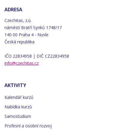
ADRESA
Czechitas, z.ú.
náměstí
Bratří
Synků 1748/17
140 00 Praha 4 - Nusle
Česká republika
IČO 22834958 | DIČ CZ22834958
info@czechitas.cz
AKTIVITY
Kalendář kurzů
Nabídka kurzů
Samostudium
Profesní a osobní rozvoj