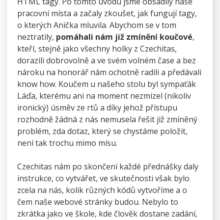
HTML tagy. Po tomto úvodu jsme obsadily naše
pracovní místa a začaly zkoušet, jak fungují tagy,
o kterých Anička mluvila. Abychom se v tom
neztratily,
pomáhali nám již zmínění koučové
,
kteří, stejně jako všechny holky z Czechitas,
dorazili dobrovolně a ve svém volném čase a bez
nároku na honorář nám ochotně radili a předávali
know how. Koučem u našeho stolu byl sympaťák
Láďa, kterému ani na moment nezmizel (nikoliv
ironický) úsměv ze rtů a díky jehož přístupu
rozhodně žádná z nás nemusela řešit již zmíněný
problém, zda dotaz, který se chystáme položit,
není tak trochu mimo mísu.
Czechitas nám po skončení každé přednášky daly
instrukce, co vytvářet, ve skutečnosti však bylo
zcela na nás, kolik různých kódů vytvoříme a o
čem naše webové stránky budou. Nebylo to
zkrátka jako ve škole, kde člověk dostane zadání,