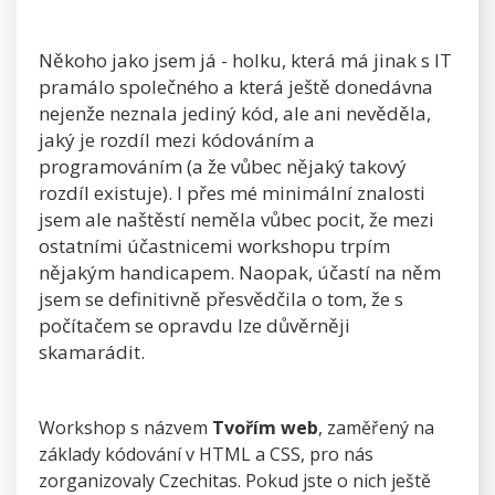
Někoho jako jsem já - holku, která má jinak s IT
pramálo společného a která ještě donedávna
nejenže neznala jediný kód, ale ani nevěděla,
jaký je rozdíl mezi kódováním a
programováním (a že vůbec nějaký takový
rozdíl existuje). I přes mé minimální znalosti
jsem ale naštěstí neměla vůbec pocit, že mezi
ostatními účastnicemi workshopu trpím
nějakým handicapem. Naopak, účastí na něm
jsem se definitivně přesvědčila o tom, že s
počítačem se opravdu lze důvěrněji
skamarádit.
Workshop s názvem
Tvořím web
, zaměřený na
základy kódování v HTML a CSS, pro nás
zorganizovaly Czechitas. Pokud jste o nich ještě