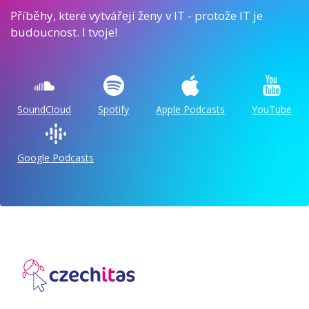
Příběhy, které vytvářejí ženy v IT - protože IT je
budoucnost. I tvoje!
SoundCloud
Spotify
Apple Podcasts
YouTube
Google Podcasts