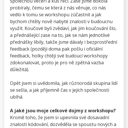
společnou večeři a kus řeči. Zase jsme dokola
probíraly, čemu se která z nás věnuje, co nás
vedlo k tomu se workshopu zúčastnit a jak
bychom chtěly nově nabyté znalosti v budoucnu
využít. Koučové byli zvědaví, jak jim koučování šlo,
a přednášející zase na to, jak se nám jednotlivé
přednášky líbily, takže jsme dávaly i bezprostřední
feedback (později doma pak pošlu i oficiální
feedback, holky chtějí své budoucí workshopy
zdokonalovat, proto je pro ně zpětná vazba
důležitá).
Opět jsem si uvědomila, jak různorodá skupina lidí
se sešla, a jak příjemně čas v jejich společnosti
ubíhá.
A jaké jsou moje celkové dojmy z workshopu?
Kromě toho, že jsem si upevnila své dosavadní
znalosti kódování, dozvěděla se spoustu nových a