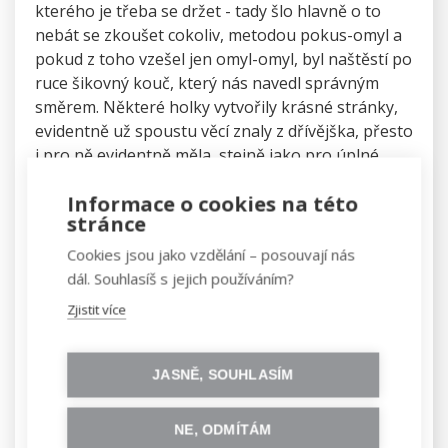
kterého je třeba se držet - tady šlo hlavně o to
nebát se zkoušet cokoliv, metodou pokus-omyl a
pokud z toho vzešel jen omyl-omyl, byl naštěstí po
ruce šikovný kouč, který nás navedl správným
směrem. Některé holky vytvořily krásné stránky,
evidentně už spoustu věcí znaly z dřívějška, přesto
i pro ně evidentně měla, stejně jako pro úplné
začátečnice, účast na workshopu smysl.
Informace o cookies na této
stránce
Přednášek proložených praktickou částí bylo dle
tématu několik za sebou a kromě toho, že jsme si
Cookies jsou jako vzdělání – posouvají nás
během jediného dne vyzkoušely základy
dál. Souhlasíš s jejich používáním?
kódování v HTML
, které je jakousi kostrou
Zjistit více
webové stránky, naučily se, jak tuto kostru
vylepšit pomocí CSS
, tedy kaskádových stylů,
které dodají webové stránce barvy a šmrnc,
JASNĚ, SOUHLASÍM
dozvěděly jsme se například i to, k čemu je dobrý
bootstrap a jak si pomocí něj usnadnit kodóvání.
NE, ODMÍTÁM
Holky z Czechitas se v přednášení střídaly,