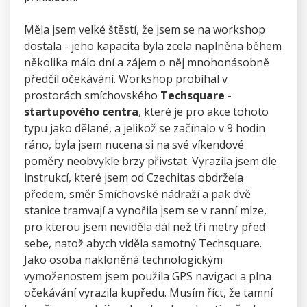
Měla jsem velké štěstí, že jsem se na workshop
dostala - jeho kapacita byla zcela naplněna během
několika málo dní a zájem o něj mnohonásobně
předčil očekávání. Workshop probíhal v
prostorách smíchovského
Techsquare -
startupového centra
, které je pro akce tohoto
typu jako dělané, a jelikož se začínalo v 9 hodin
ráno, byla jsem nucena si na své víkendové
poměry neobvykle brzy přivstat. Vyrazila jsem dle
instrukcí, které jsem od Czechitas obdržela
předem, směr Smíchovské nádraží a pak dvě
stanice tramvají a vynořila jsem se v ranní mlze,
pro kterou jsem neviděla dál než tři metry před
sebe, natož abych viděla samotný Techsquare.
Jako osoba nakloněná technologickým
vymoženostem jsem použila GPS navigaci a plna
očekávání vyrazila kupředu. Musím říct, že tamní