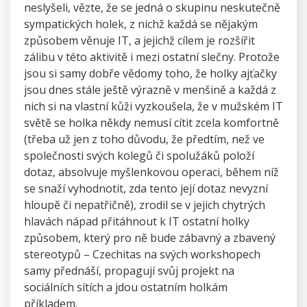
neslyšeli, vězte, že se jedná o skupinu neskutečně
sympatických holek, z nichž každá se nějakým
způsobem věnuje IT, a jejichž cílem je rozšířit
zálibu v této aktivitě i mezi ostatní slečny. Protože
jsou si samy dobře vědomy toho, že holky ajťačky
jsou dnes stále ještě výrazně v menšině a každá z
nich si na vlastní kůži vyzkoušela, že v mužském IT
světě se holka někdy nemusí cítit zcela komfortně
(třeba už jen z toho důvodu, že předtím, než ve
společnosti svých kolegů či spolužáků položí
dotaz, absolvuje myšlenkovou operaci, během níž
se snaží vyhodnotit, zda tento její dotaz nevyzní
hloupě či nepatřičně), zrodil se v jejich chytrých
hlavách nápad přitáhnout k IT ostatní holky
způsobem, který pro ně bude zábavný a zbavený
stereotypů – Czechitas na svých workshopech
samy přednáší, propagují svůj projekt na
sociálních sítích a jdou ostatním holkám
příkladem.