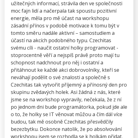
užitečných informací, strávila den ve společnosti
moc fajn lidí a načerpala tak spoustu pozitivní
energie, měla pro mě účast na workshopu
zásadní přínos v podobě motivace k tomu být v
tomto směru nadále aktivní – samostudiem a
účastí na akcích podobného typu. Czechitas
svému cíli - naučit ostatní holky programovat -
stoprocentně věří a nejspíš právě proto mají tu
schopnost nadchnout pro něj i ostatní a
přitáhnout ke každé akci dobrovolníky, kteří se
neváhají podělit o své znalosti a společně s
Czechitas tak vytvořit příjemný a přínosný den pro
skupinu zvědavých holek. Asi žádná z nás, které
jsme se na workshop vypravily, nečekala, že z ní
po jednom dni bude programátorka, pokud jde ale
o to, že holky se IT věnovat můžou a čím dál více
budou, tak mě osobně Czechitas přesvědčily
bezezbytku. Dokonce natolik, že po absolvování
workshopu jsem se rozhodla se k holkám přidat.