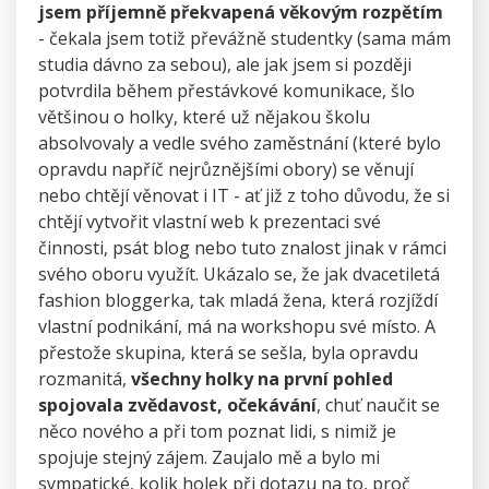
jsem příjemně překvapená věkovým rozpětím
- čekala jsem totiž převážně studentky (sama mám
studia dávno za sebou), ale jak jsem si později
potvrdila během přestávkové komunikace, šlo
většinou o holky, které už nějakou školu
absolvovaly a vedle svého zaměstnání (které bylo
opravdu napříč nejrůznějšími obory) se věnují
nebo chtějí věnovat i IT - ať již z toho důvodu, že si
chtějí vytvořit vlastní web k prezentaci své
činnosti, psát blog nebo tuto znalost jinak v rámci
svého oboru využít. Ukázalo se, že jak dvacetiletá
fashion bloggerka, tak mladá žena, která rozjíždí
vlastní podnikání, má na workshopu své místo. A
přestože skupina, která se sešla, byla opravdu
rozmanitá,
všechny holky na první pohled
spojovala zvědavost, očekávání
, chuť naučit se
něco nového a při tom poznat lidi, s nimiž je
spojuje stejný zájem. Zaujalo mě a bylo mi
sympatické, kolik holek při dotazu na to, proč