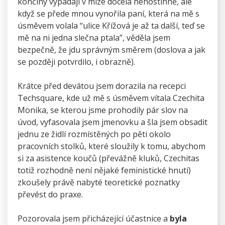
končiny vypadají v mlze docela nehostinně, ale
když se přede mnou vynořila paní, která na mě s
úsměvem volala “ulice Křížová je až ta další, teď se
mě na ni jedna slečna ptala”, věděla jsem
bezpečně, že jdu správným směrem (doslova a jak
se později potvrdilo, i obrazně).
Krátce před devátou jsem dorazila na recepci
Techsquare, kde už mě s úsměvem vítala Czechita
Monika, se kterou jsme prohodily pár slov na
úvod, vyfasovala jsem jmenovku a šla jsem obsadit
jednu ze židlí rozmístěných po pěti okolo
pracovních stolků, které sloužily k tomu, abychom
si za asistence koučů (převážně kluků, Czechitas
totiž rozhodně není nějaké feministické hnutí)
zkoušely právě nabyté teoretické poznatky
převést do praxe.
Pozorovala jsem přicházející účastnice a
byla