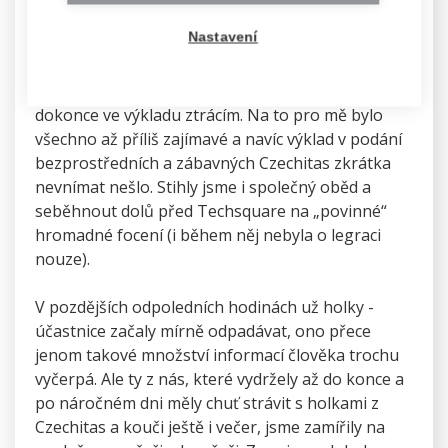
přičemž ani jednou, navzdory dobře známým
Nastavení
závěrům o tom, že schopnost soustředit se na
výklad jiné osoby trvá pouze několik minut, jsem
se nepřistihla při tom, že nevnímám nebo se
dokonce ve výkladu ztrácím. Na to pro mě bylo
všechno až příliš zajímavé a navíc výklad v podání
bezprostředních a zábavných Czechitas zkrátka
nevnímat nešlo. Stihly jsme i společný oběd a
seběhnout dolů před Techsquare na „povinné“
hromadné focení (i během něj nebyla o legraci
nouze).
V pozdějších odpoledních hodinách už holky -
účastnice začaly mírně odpadávat, ono přece
jenom takové množství informací člověka trochu
vyčerpá. Ale ty z nás, které vydržely až do konce a
po náročném dni měly chuť strávit s holkami z
Czechitas a kouči ještě i večer, jsme zamířily na