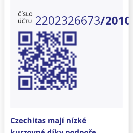
ČÍSLO
2202326673
/
2010
ÚČTU
Czechitas mají nízké
kurzovné díky podpoře