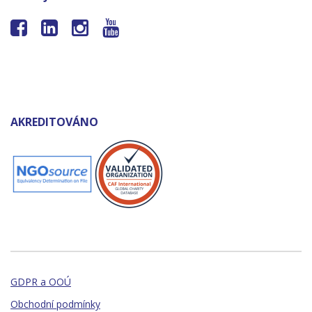




AKREDITOVÁNO
GDPR a OOÚ
Obchodní podmínky