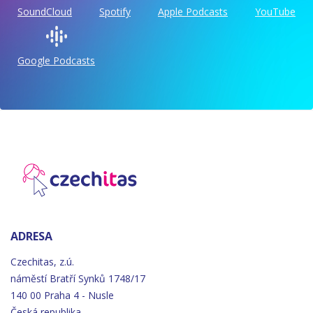
SoundCloud
Spotify
Apple Podcasts
YouTube
Google Podcasts
ADRESA
Czechitas, z.ú.
náměstí
Bratří
Synků 1748/17
140 00 Praha 4 - Nusle
Česká republika