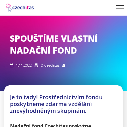
SPOUŠTÍME VLASTNÍ
NADAČNÍ FOND
1.11.2022
O Czechitas



Je to tady! Prostřednictvím fondu
poskytneme zdarma vzdělání
znevýhodněným skupinám.
Nadační fond Czechitas poskytne