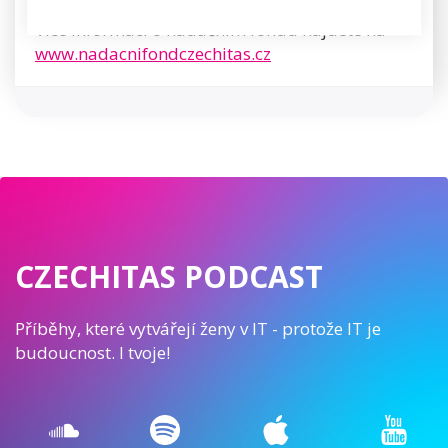
Více informací o nadačním fondu najdete na
www.nadacnifondczechitas.cz
CZECHITAS PODCAST
Příběhy, které vytvářejí ženy v IT - protože IT je
budoucnost. I tvoje!