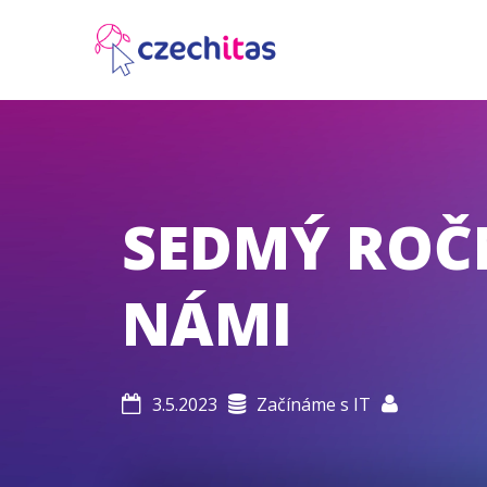
SEDMÝ ROČN
NÁMI
3.5.2023
Začínáme s IT


