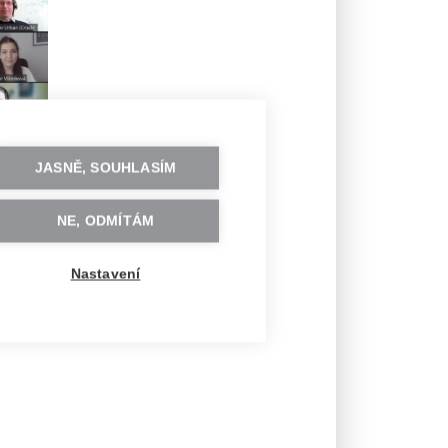
JASNĚ, SOUHLASÍM
NE, ODMÍTÁM
herkyně mohly být jen tři. :)
Nastavení
eneration sequencing data