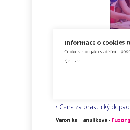
Informace o cookies n
Cookies jsou jako vzdělání – poso
Zjistit více
Porota to ani v letošním roce ne
• Cena za vědecký přesah
Alexandra Skysľaková -
Softwa
• Cena za praktický dopad
Veronika Hanulíková -
Fuzzing