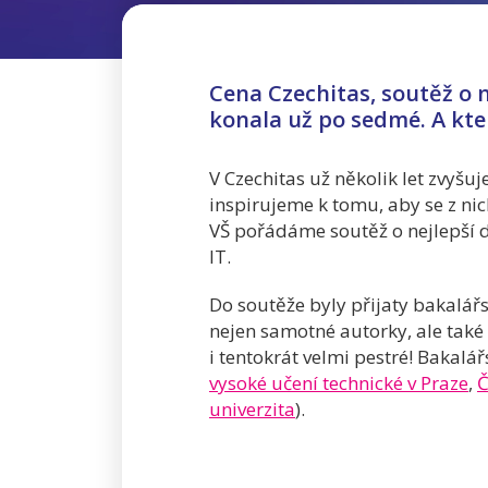
Cena Czechitas, soutěž o n
konala už po sedmé. A kte
V Czechitas už několik let zvyšuj
inspirujeme k tomu, aby se z nich
VŠ pořádáme soutěž o nejlepší d
IT.
Do soutěže byly přijaty bakalářs
nejen samotné autorky, ale také 
i tentokrát velmi pestré! Bakalá
vysoké učení technické v Praze
,
Č
univerzita
).