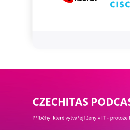
CZECHITAS PODCA
Příběhy, které vytvářejí ženy v IT - protože 