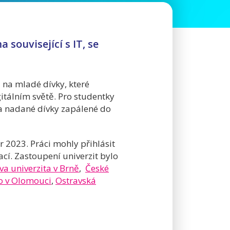
související s IT, se
i na mladé dívky, které
gitálním světě. Pro studentky
na nadané dívky zapálené do
 2023. Práci mohly přihlásit
cí. Zastoupení univerzit bylo
a univerzita v Brně
,
České
o v Olomouci
,
Ostravská