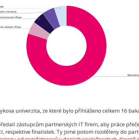
kova univerzita, ze které bylo přihlášeno celkem 16 bak
edali zástupcům partnerských IT firem, aby práce přečetl
í, respektive finalistek. Ty jsme potom rozděleny do part