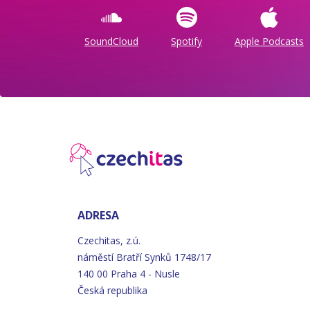
SoundCloud
Spotify
Apple Podcasts
ADRESA
Czechitas, z.ú.
náměstí
Bratří
Synků 1748/17
140 00 Praha 4 - Nusle
Česká republika