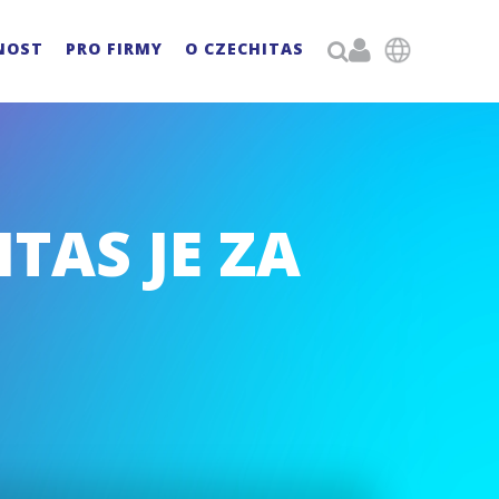

NOST
PRO FIRMY
O CZECHITAS

TAS JE ZA