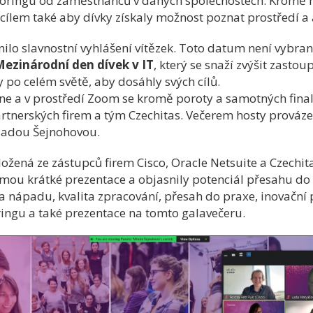
toringu od zaměstnanců v daných společnostech. Kromě 
 cílem také aby dívky získaly možnost poznat prostředí a
čnilo slavnostní vyhlášení vítězek. Toto datum není vybra
ezinárodní den dívek v IT
, který se snaží zvýšit zastou
y po celém světě, aby dosáhly svých cílů.
e a v prostředí Zoom se kromě poroty a samotných finalis
artnerských firem a tým Czechitas. Večerem hosty prová
ladou Šejnohovou.
ložená ze zástupců firem Cisco, Oracle Netsuite a Czechita
rmou krátké prezentace a objasnily potenciál přesahu do 
ita nápadu, kvalita zpracování, přesah do praxe, inovační
ingu a také prezentace na tomto galavečeru.