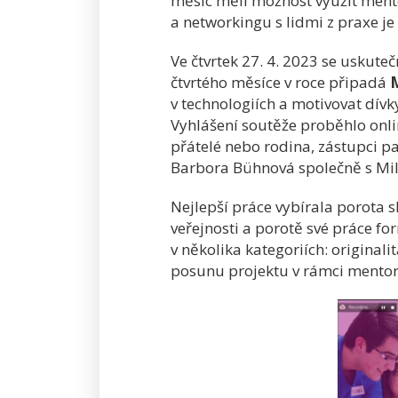
měsíc měli možnost využít men
a networkingu s lidmi z praxe je
Ve čtvrtek 27. 4. 2023 se uskute
čtvrtého měsíce v roce připadá
M
v technologiích a motivovat dívk
Vyhlášení soutěže proběhlo onlin
přátelé nebo rodina, zástupci p
Barbora Bühnová společně s Mi
Nejlepší práce vybírala porota s
veřejnosti a porotě své práce fo
v několika kategoriích: original
posunu projektu v rámci mentor