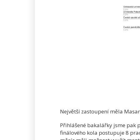
Největší zastoupení měla Masary
Přihlášené bakalářky jsme pak př
finálového kola postupuje 8 prac