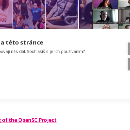
a této stránce
uvají nás dál. Souhlasíš s jejich používáním?
měla vůbec jednoduché, všechny práce byly úžasné, ale vý
re for the detection of strand bias from the next-g
 of the OpenSC Project