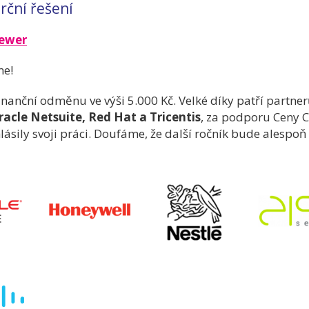
rční řešení
iewer
me!
finanční odměnu ve výši 5.000 Kč. Velké díky patří partn
racle Netsuite, Red Hat a Tricentis
, za podporu Ceny C
ásily svoji práci. Doufáme, že další ročník bude alespoň t