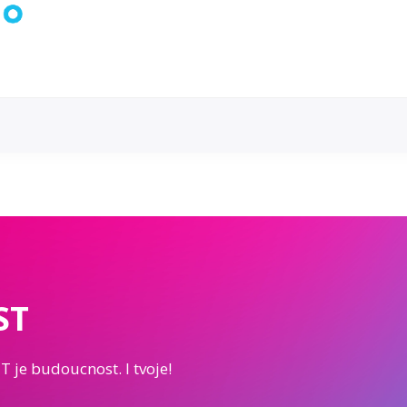
ST
IT je budoucnost. I tvoje!