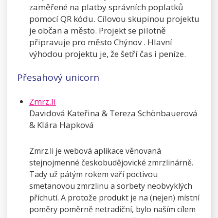
zaměřené na platby správních poplatků
pomocí QR kódu. Cílovou skupinou projektu
je občan a město. Projekt se pilotně
připravuje pro město Chýnov . Hlavní
výhodou projektu je, že šetří čas i peníze.
Přesahový unicorn
Zmrz.li
Davidová Kateřina & Tereza Schönbauerová
& Klára Hapková
Zmrz.li je webová aplikace věnovaná
stejnojmenné českobudějovické zmrzlinárně.
Tady už pátým rokem vaří poctivou
smetanovou zmrzlinu a sorbety neobvyklých
příchutí. A protože produkt je na (nejen) místní
poměry poměrně netradiční, bylo naším cílem