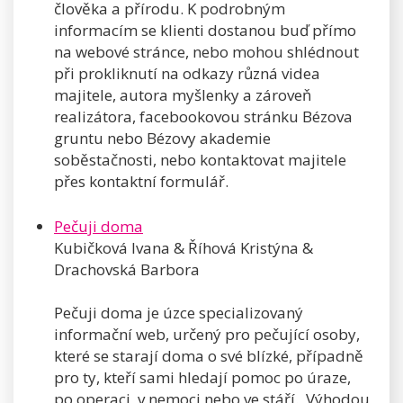
člověka a přírodu. K podrobným
informacím se klienti dostanou buď přímo
na webové stránce, nebo mohou shlédnout
při prokliknutí na odkazy různá videa
majitele, autora myšlenky a zároveň
realizátora, facebookovou stránku Bézova
gruntu nebo Bézovy akademie
soběstačnosti, nebo kontaktovat majitele
přes kontaktní formulář.
Pečuji doma
Kubičková Ivana & Říhová Kristýna &
Drachovská Barbora
Pečuji doma je úzce specializovaný
informační web, určený pro pečující osoby,
které se starají doma o své blízké, případně
pro ty, kteří sami hledají pomoc po úraze,
po operaci, v nemoci nebo ve stáří. Výhodou