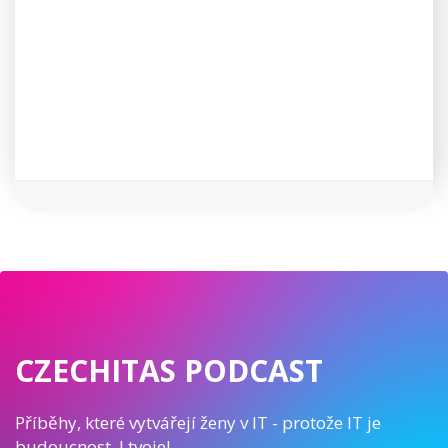
CZECHITAS PODCAST
Příběhy, které vytvářejí ženy v IT - protože IT je
budoucnost. I tvoje!