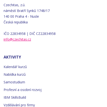
Czechitas, z.ú.
náměstí
Bratří
Synků 1748/17
140 00 Praha 4 - Nusle
Česká republika
IČO 22834958 | DIČ CZ22834958
info@czechitas.cz
AKTIVITY
Kalendář kurzů
Nabídka kurzů
Samostudium
Profesní a osobní rozvoj
IBM SkillsBuild
Vzdělávání pro firmy