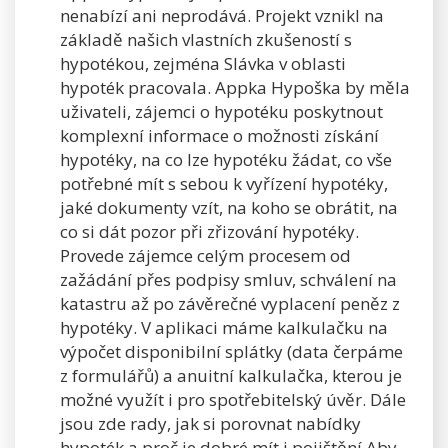
nenabízí ani neprodává. Projekt vznikl na
základě našich vlastních zkušeností s
hypotékou, zejména Slávka v oblasti
hypoték pracovala. Appka Hypoška by měla
uživateli, zájemci o hypotéku poskytnout
komplexní informace o možnosti získání
hypotéky, na co lze hypotéku žádat, co vše
potřebné mít s sebou k vyřízení hypotéky,
jaké dokumenty vzít, na koho se obrátit, na
co si dát pozor při zřizování hypotéky.
Provede zájemce celým procesem od
zažádání přes podpisy smluv, schválení na
katastru až po závěrečné vyplacení peněz z
hypotéky. V aplikaci máme kalkulačku na
výpočet disponibilní splátky (data čerpáme
z formulářů) a anuitní kalkulačka, kterou je
možné využít i pro spotřebitelský úvěr. Dále
jsou zde rady, jak si porovnat nabídky
hypoték a proč je dobré mít i pojištění.Aby