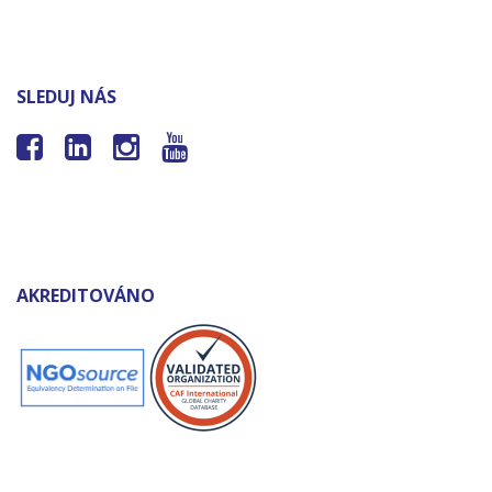
SLEDUJ NÁS




AKREDITOVÁNO