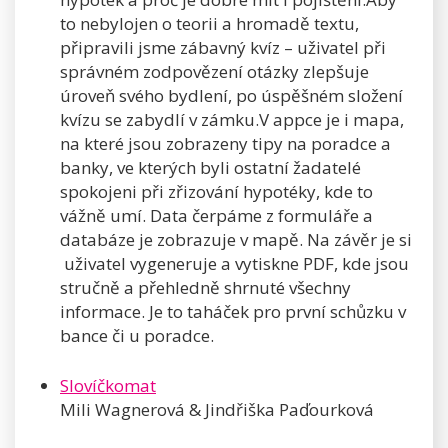
to nebylojen o teorii a hromadě textu,
připravili jsme zábavný kvíz – uživatel při
správném zodpovězení otázky zlepšuje
úroveň svého bydlení, po úspěšném složení
kvízu se zabydlí v zámku.V appce je i mapa,
na které jsou zobrazeny tipy na poradce a
banky, ve kterých byli ostatní žadatelé
spokojeni při zřizování hypotéky, kde to
vážně umí. Data čerpáme z formuláře a
databáze je zobrazuje v mapě. Na závěr je si
uživatel vygeneruje a vytiskne PDF, kde jsou
stručně a přehledně shrnuté všechny
informace. Je to taháček pro první schůzku v
bance či u poradce.
Slovíčkomat
Mili Wagnerová & Jindřiška Paďourková