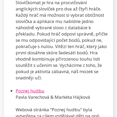
Slovíčkomat je hra na procvičování
anglických slovíček pro dva až čtyři hráče.
Každý hráč má možnost si vybrat obtížnost
slovíčka a aplikace mu nabídne jedno
náhodně vybrané slovo z databáze k
překladu. Pokud hráč odpoví správně, přičte
se mu odpovídající počet bodů, pokud ne,
pokračuje s nulou. Vítězí ten hráč, který jako
první dosáhne skóre šedesáti bodů. Hra
vhodně kombinuje přirozenou touhu lidí
soutěžit s učením se. Vycházíme z toho, že
pokud je aktivita zábavná, náš mozek se
snadněji učí.
Poznej hudbu
Pavla Varechová & Markéta Hájková
Webová stránka “Poznej hudbu” byla
vytvořena za cílem vzdělávat děti na poli