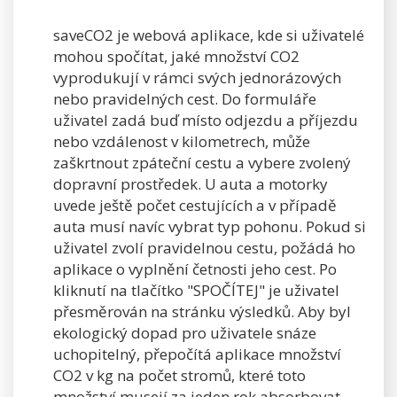
saveCO2 je webová aplikace, kde si uživatelé
mohou spočítat, jaké množství CO2
vyprodukují v rámci svých jednorázových
nebo pravidelných cest. Do formuláře
uživatel zadá buď místo odjezdu a příjezdu
nebo vzdálenost v kilometrech, může
zaškrtnout zpáteční cestu a vybere zvolený
dopravní prostředek. U auta a motorky
uvede ještě počet cestujících a v případě
auta musí navíc vybrat typ pohonu. Pokud si
uživatel zvolí pravidelnou cestu, požádá ho
aplikace o vyplnění četnosti jeho cest. Po
kliknutí na tlačítko "SPOČÍTEJ" je uživatel
přesměrován na stránku výsledků. Aby byl
ekologický dopad pro uživatele snáze
uchopitelný, přepočítá aplikace množství
CO2 v kg na počet stromů, které toto
množství musejí za jeden rok absorbovat.