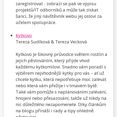
zaregistrovat - zobrazí se pak ve výpisu
projektů/IT odborníků a může tak získat
šanci, že jiný návštěvník webu jej osloví za
účelem spolupráce.
Kytkovo
Tereza Sudíková & Tereza Vecková
Kytkovo je šikovný průvodce světem rostlin a
jejich pěstováním, který přijde vhod
každému kytkomilovi. Snadno vám poradí s
výběrem nejvhodnější kytky pro vás – ať už
chcete kytku, která nepotřebuje moc zalévat
nebo která vám přežije i v tmavém bytě.
Také vám pomůže s naplánováním zalévání,
hnojení nebo přesazování, takže už nikdy na
nic důležitého nezapomenete. Díky článkům
na blogu přináší i rady a tipy ohledně
pěstování.