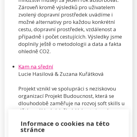
Zároveň kromě výsledků pro uživatelem
zvolený dopravní prostředek uvádíme i
možné alternativy pro každou konkrétní
cestu, dopravní prostředek, vzdálenost a
případně i počet cestujících. Výsledky jsme
doplnily ještě o metodologii a data a fakta
ohledně CO2.
Kam na sřední
Lucie Hasilová & Zuzana Kuřátková
Projekt vznikl ve spolupráci s neziskovou
organizací Projekt Budoucnost, která se
dlouhodobě zaměřuje na rozvoj soft skills u
dětí ze základních škol. Vybrat si správnou
střední školu je pro mnoho dětí první
Informace o cookies na této
důležité rozhodnutí v životě, které zásadně
stránce
ovlivní jejich budoucnost. V tomto výběru