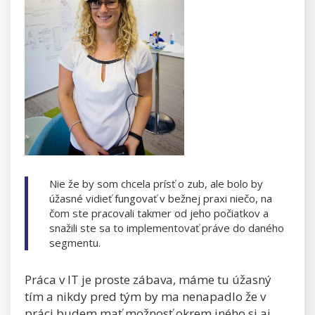
Nie že by som chcela prísť o zub, ale bolo by
úžasné vidieť fungovať v bežnej praxi niečo, na
čom ste pracovali takmer od jeho počiatkov a
snažili ste sa to implementovať práve do daného
segmentu.
Práca v IT je proste zábava, máme tu úžasný
tím a nikdy pred tým by ma nenapadlo že v
práci budem mať možnosť okrem iného si aj