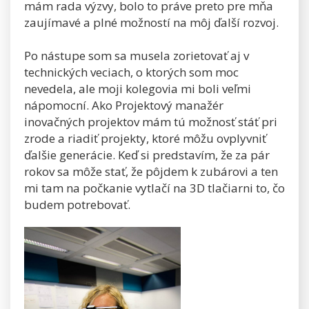
mám rada výzvy, bolo to práve preto pre mňa
zaujímavé a plné možností na môj ďalší rozvoj.
Po nástupe som sa musela zorietovať aj v
technických veciach, o ktorých som moc
nevedela, ale moji kolegovia mi boli veľmi
nápomocní. Ako Projektový manažér
inovačných projektov mám tú možnosť stáť pri
zrode a riadiť projekty, ktoré môžu ovplyvniť
ďalšie generácie. Keď si predstavím, že za pár
rokov sa môže stať, že pôjdem k zubárovi a ten
mi tam na počkanie vytlačí na 3D tlačiarni to, čo
budem potrebovať.