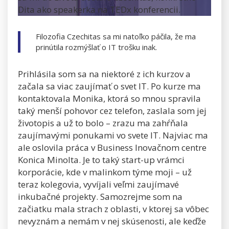
Dita ako speakerka na TEDx konferencii.
Filozofia Czechitas sa mi natoľko páčila, že ma
prinútila rozmýšlať o IT trošku inak.
Prihlásila som sa na niektoré z ich kurzov a
začala sa viac zaujímať o svet IT. Po kurze ma
kontaktovala Monika, ktorá so mnou spravila
taký menší pohovor cez telefon, zaslala som jej
životopis a už to bolo – zrazu ma zahŕňala
zaujímavými ponukami vo svete IT. Najviac ma
ale oslovila práca v Business Inovačnom centre
Konica Minolta. Je to taký start-up vrámci
korporácie, kde v malinkom týme moji – už
teraz kolegovia, vyvíjali veľmi zaujímavé
inkubačné projekty. Samozrejme som na
začiatku mala strach z oblasti, v ktorej sa vôbec
nevyznám a nemám v nej skúsenosti, ale keďže