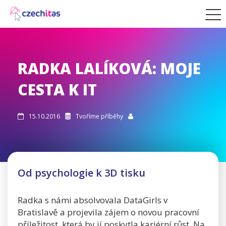
RADKA LALÍKOVÁ: MOJE
CESTA K IT
15.10.2016
Tvoříme příběhy



Od psychologie k 3D tisku
Radka s námi absolvovala DataGirls v
Bratislavě a projevila zájem o novou pracovní
příležitost, která by jí poskytla kariérní růst. Na