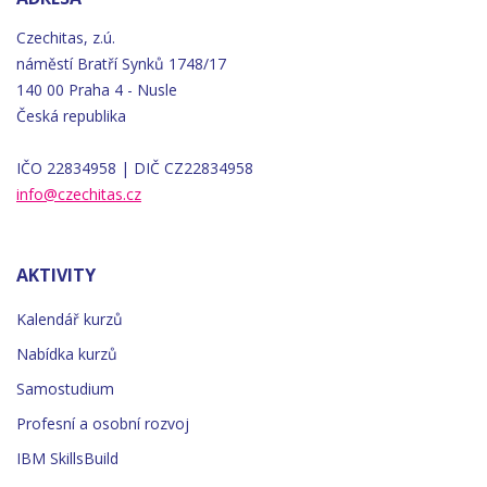
Czechitas, z.ú.
náměstí
Bratří
Synků 1748/17
140 00 Praha 4 - Nusle
Česká republika
IČO 22834958 | DIČ CZ22834958
info@czechitas.cz
AKTIVITY
Kalendář kurzů
Nabídka kurzů
Samostudium
Profesní a osobní rozvoj
IBM SkillsBuild