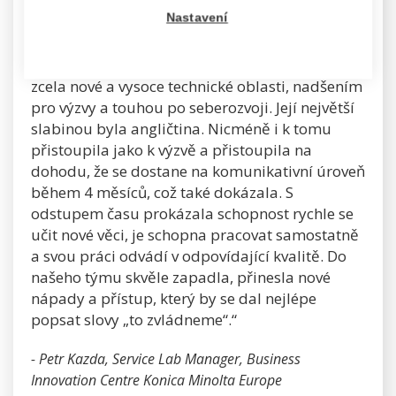
Ocenili jsme přehledně zpracovaný životopis a
Nastavení
praxi dokazující dobré organizační schopnosti.
Během pohovorů nás Radka zaujala svým
otevřeným přístupem, odvahou věnovat se
zcela nové a vysoce technické oblasti, nadšením
pro výzvy a touhou po seberozvoji. Její největší
slabinou byla angličtina. Nicméně i k tomu
přistoupila jako k výzvě a přistoupila na
dohodu, že se dostane na komunikativní úroveň
během 4 měsíců, což také dokázala. S
odstupem času prokázala schopnost rychle se
učit nové věci, je schopna pracovat samostatně
a svou práci odvádí v odpovídající kvalitě. Do
našeho týmu skvěle zapadla, přinesla nové
nápady a přístup, který by se dal nejlépe
popsat slovy „to zvládneme“.“
- Petr Kazda, Service Lab Manager, Business
Innovation Centre Konica Minolta Europe