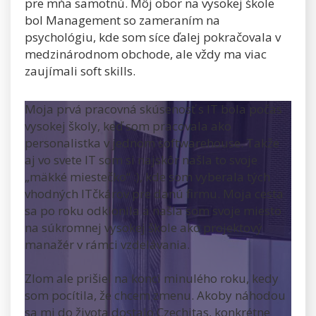
pre mňa samotnú. Môj obor na vysokej škole
bol Management so zameraním na
psychológiu, kde som síce ďalej pokračovala v
medzinárodnom obchode, ale vždy ma viac
zaujímali soft skills.
Moja prvá pracovná skúsenosť s IT bola počas
vysokej školy, keď som pracovala ako
personalistka v jednom softwarehouse. Takže
aj vo svete IT som si najskôr našla to svoje
„mäkké miestečko“ :), kde som vyberala tých
vhodných ITčkárov pre danú firmu. Moja cesta
sa po roku odklonila a našla som svoje miesto
na súkromnej vysokej škole ako projektový
manažér v rámci vzdelávania.
Zlom ale prišiel na konci minulého roku, kedy
som pocítila, že chcem zmenu. Akoby náhodou
sa mi do života dostalo Czechitas, konkrétne