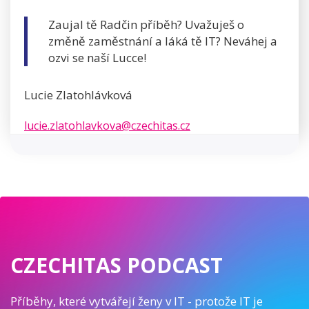
Zaujal tě Radčin příběh? Uvažuješ o
změně zaměstnání a láká tě IT? Neváhej a
ozvi se naší Lucce!
Lucie Zlatohlávková
lucie.zlatohlavkova@czechitas.cz
CZECHITAS PODCAST
Příběhy, které vytvářejí ženy v IT - protože IT je