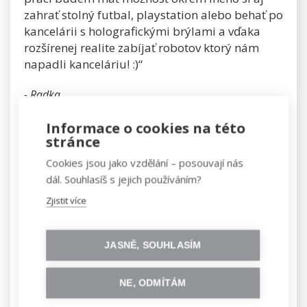
zahrať stolný futbal, playstation alebo behať po
kancelárii s holografickými brýlami a vďaka
rozšírenej realite zabíjať robotov ktorý nám
napadli kanceláriu! :)“
- Radka
OCENILI JSME ODVAHU
Informace o cookies na této
stránce
ČELIT NOVÝM VÝZVÁM
Cookies jsou jako vzdělání – posouvají nás
dál. Souhlasíš s jejich používáním?
„Do našeho týmu, který funguje v rámci
Zjistit více
Business Innovation Centre Konica Minolta EU,
jsme hledali juniora se zaměřením na
projektový management, který by se věnoval
JASNĚ, SOUHLASÍM
oblasti 3D tisku. Radka, stejně jako několik
dalších kandidátek, zareagovala na inzerát
NE, ODMÍTÁM
zveřejněný na Facebookové stránce Czechitas.