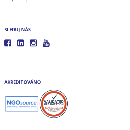
SLEDUJ NÁS




AKREDITOVÁNO