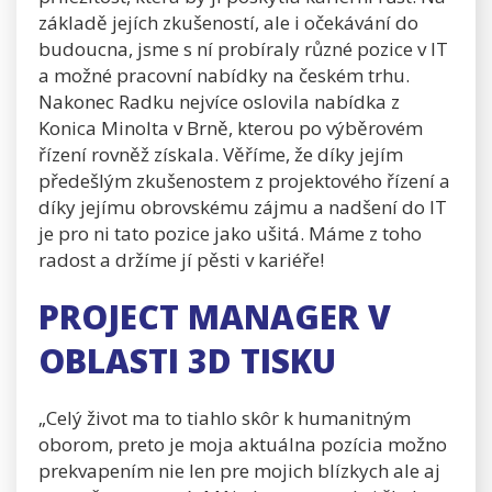
základě jejích zkušeností, ale i očekávání do
budoucna, jsme s ní probíraly různé pozice v IT
a možné pracovní nabídky na českém trhu.
Nakonec Radku nejvíce oslovila nabídka z
Konica Minolta v Brně, kterou po výběrovém
řízení rovněž získala. Věříme, že díky jejím
předešlým zkušenostem z projektového řízení a
díky jejímu obrovskému zájmu a nadšení do IT
je pro ni tato pozice jako ušitá. Máme z toho
radost a držíme jí pěsti v kariéře!
PROJECT MANAGER V
OBLASTI 3D TISKU
„Celý život ma to tiahlo skôr k humanitným
oborom, preto je moja aktuálna pozícia možno
prekvapením nie len pre mojich blízkych ale aj