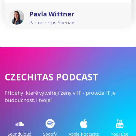
Pavla Wittner
Partnerships Specialist
CZECHITAS PODCAST
Příběhy, které vytvářejí ženy v IT - protože IT je
budoucnost. I tvoje!
SoundCloud
Spotify
Apple Podcasts
YouTube