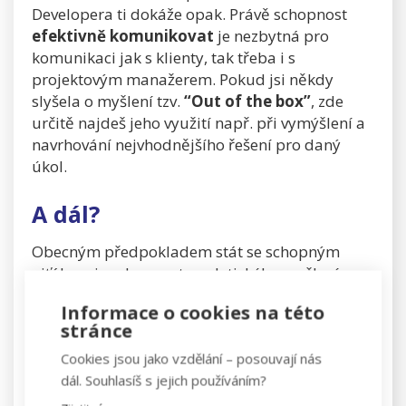
Developera ti dokáže opak. Právě schopnost
efektivně komunikovat
je nezbytná pro
komunikaci jak s klienty, tak třeba i s
projektovým manažerem. Pokud jsi někdy
slyšela o myšlení tzv.
“Out of the box”
, zde
určitě najdeš jeho využití např. při vymýšlení a
navrhování nejvhodnějšího řešení pro daný
úkol.
A dál?
Obecným předpokladem stát se schopným
ajťákem je schopnost analytického myšlení a
taky touha neustále se vzdělávat. Zájem o nové
Informace o cookies na této
technologie je v tomto oboru samozřejmostí. :)
stránce
Připomínáme taky, že snad na všech IT pozicích
Cookies jsou jako vzdělání – posouvají nás
se dnes neobejdeš bez angličtiny, která se stala
dál. Souhlasíš s jejich používáním?
oficiálním jazykem všech IT nástrojů a
programů. Pokud si s tímto jazykem ještě