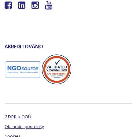




AKREDITOVÁNO
GDPR a OOÚ
Obchodní podmínky
Cookies