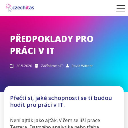
PŘEDPOKLADY PRO
PRÁCI V IT
20.5.2020
Začínáme s IT
Pavla Wittner



Přečti si, jaké schopnosti se ti budou
hodit pro práci v IT.
Není ajťák jako ajťák. V čem se liší práce
Testera, Datového analytika nebo třeba