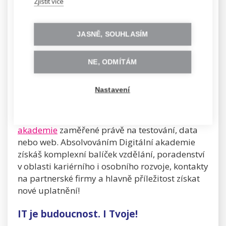
Zjistit více
netykáš, doporučujeme se s ním co nejdříve
skamarádit.
JASNĚ, SOUHLASÍM
Zaujala tě některá z popsaných pozic a říkáš si,
že bys v ní mohla být dobrá? To je skvělé! Nikdy
NE, ODMÍTÁM
není pozdě na to změnit svou kariéru a dělat to,
co je šité na míru právě tvým schopnostem. My
Nastavení
tě můžeme vybavit požadovanými hard skills
pro danou pozici. Na jaře a na podzim startují
rekvalifikační kurzy s názvem
Digitální
akademie
zaměřené právě na testování, data
nebo web. Absolvováním Digitální akademie
získáš komplexní balíček vzdělání, poradenství
v oblasti kariérního i osobního rozvoje, kontakty
na partnerské firmy a hlavně příležitost získat
nové uplatnění!
IT je budoucnost. I Tvoje!