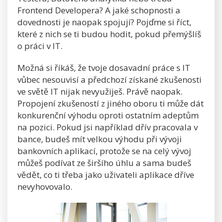
Frontend Developera? A jaké schopnosti a
dovednosti je naopak spojují? Pojďme si říct,
které z nich se ti budou hodit, pokud přemýšlíš
o práci v IT.
Možná si říkáš, že tvoje dosavadní práce s IT
vůbec nesouvisí a předchozí získané zkušenosti
ve světě IT nijak nevyužiješ. Právě naopak.
Propojení zkušeností z jiného oboru ti může dát
konkurenční výhodu oproti ostatním adeptům
na pozici. Pokud jsi například dřív pracovala v
bance, budeš mít velkou výhodu při vývoji
bankovních aplikací, protože se na celý vývoj
můžeš podívat ze širšího úhlu a sama budeš
vědět, co ti třeba jako uživateli aplikace dříve
nevyhovovalo.